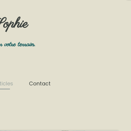
ophie
r votre terrain.
ticles
Contact