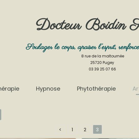
Docteur
Boidin S
Soulager le corps, apaiser l’esprit, renforce
8 rue de la maltournée
25720 Pugey
03 39 25 07 66
hérapie
Hypnose
Phytothérapie
Ar
<
1
2
3