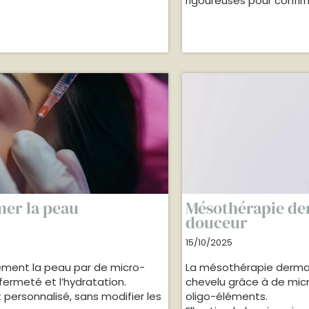
rigoureuses pour confirm
mer la peau
Mésothérapie der
douceur
15/10/2025
ement la peau par de micro-
La mésothérapie dermato
a fermeté et l’hydratation.
chevelu grâce à de micr
t personnalisé, sans modifier les
oligo-éléments.