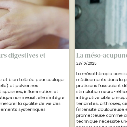
rs digestives et
La méso-acupun
23/10/2025
La mésothérapie consist
 et bien tolérée pour soulager
médicaments dans la pea
elle) et pelviennes
praticiens l'associent 
t spasmes, inflammation et
stimulation neuro-réfl
que non invasif, elle s'intègre
intégrative cible princi
éliorer la qualité de vie des
tendinites, arthroses, 
aitements systémiques.
l'intensité douloureuse 
prometteuse comme alte
technique nécessite une